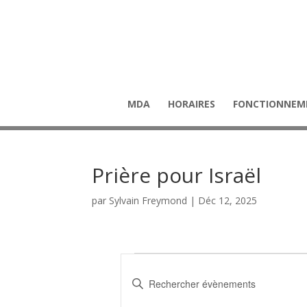
MDA
HORAIRES
FONCTIONNEM
Prière pour Israël
par
Sylvain Freymond
|
Déc 12, 2025
Évènements
R
e
S
c
a