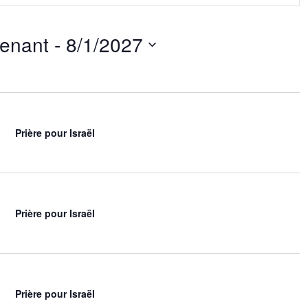
g
a
tenant
 - 
8/1/2027
t
i
o
n
d
e
v
Prière pour Israël
u
e
s
É
v
Prière pour Israël
è
n
e
m
e
Prière pour Israël
n