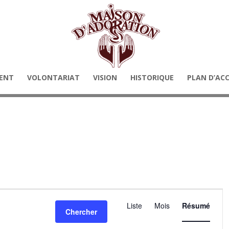
ENT
VOLONTARIAT
VISION
HISTORIQUE
PLAN D’AC
N
a
Liste
Mois
Résumé
Chercher
v
i