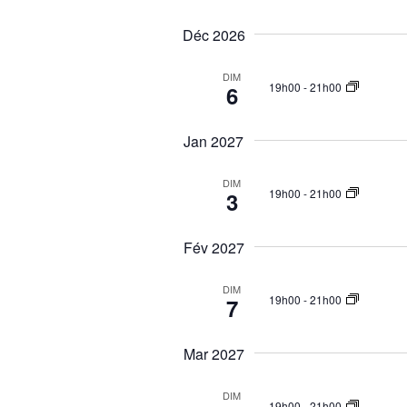
n
t
e
d
Déc 2026
e
r
e
É
v
v
DIM
19h00
-
21h00
6
u
è
e
n
e
Jan 2027
s
m
É
e
DIM
v
19h00
-
21h00
3
n
è
t
n
s
Fév 2027
e
p
m
a
DIM
19h00
-
21h00
7
e
r
m
n
o
Mar 2027
t
t
s
-
DIM
19h00
-
21h00