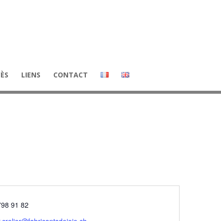
CÈS
LIENS
CONTACT
phone
798 91 82