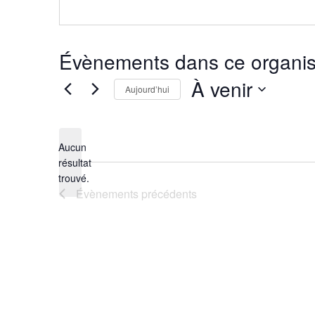
Évènements dans ce organis
À venir
Aujourd’hui
Sélectionnez
une
date.
Aucun
résultat
Notice
trouvé.
Évènements
précédents