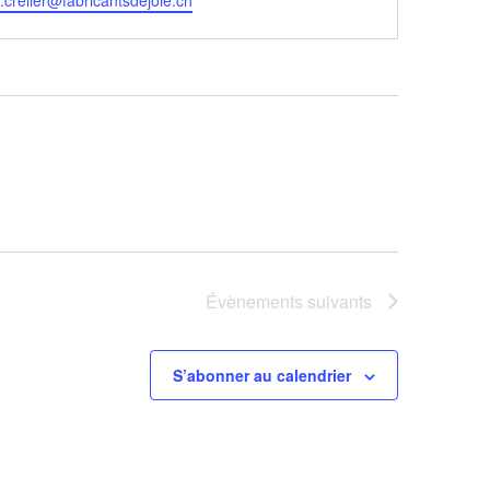
r.crelier@fabricantsdejoie.ch
Évènements
suivants
S’abonner au calendrier