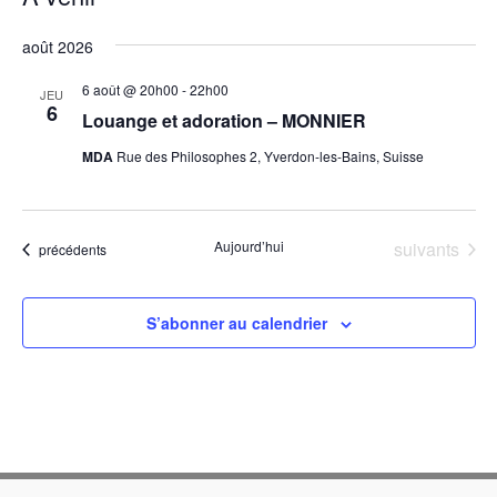
Sélectionnez
août 2026
une
date.
6 août @ 20h00
-
22h00
JEU
6
Louange et adoration – MONNIER
MDA
Rue des Philosophes 2, Yverdon-les-Bains, Suisse
Évènements
Aujourd’hui
suivants
Évènements
précédents
S’abonner au calendrier