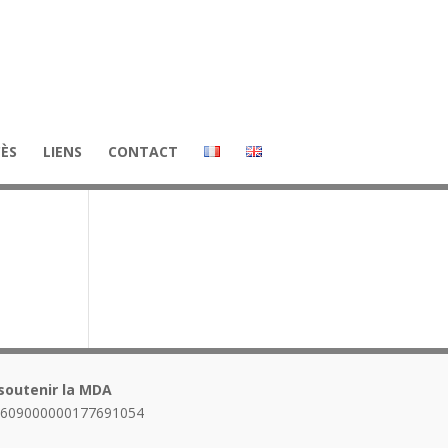
CÈS
LIENS
CONTACT
soutenir la MDA
1609000000177691054