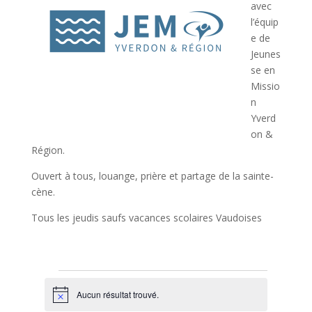
avec
l’équip
e de
Jeunes
se en
Missio
n
Yverd
on &
Région.
Ouvert à tous, louange, prière et partage de la sainte-
cène.
Tous les jeudis saufs vacances scolaires Vaudoises
Évènements
Aucun résultat trouvé.
N
o