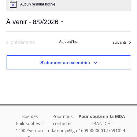
Aucun résultat trouvé.
Notice
À venir
 - 
8/9/2026
Sélectionnez
une
Évènements
précédents
Aujourd’hui
Évènements
suivants
date.
S’abonner au calendrier
Rue des
Pour nous
Pour soutenir la MDA
Philosophes 2
contacter
IBAN: CH-
1400
Yverdon-
mdamorija@gm
1609000000177691054