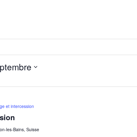
eptembre
e et intercession
ssion
on-les-Bains, Suisse