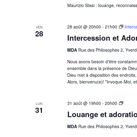
Maurizio Stasi : louange, reconnaiss
28 août @ 20h00
-
21h00
Interc
VEN
28
Intercession et Ado
MDA
Rue des Philosophes 2, Yverd
Nous avons besoin d'être constamme
ensemble dans la présence de Dieu. 
Dieu met à disposition des endroits
Alors, bienvenu(e)! "Invoque-Moi, et
Louan
31 août @ 19h00
-
20h00
LUN
31
et
Louange et adorati
adorat
–
MDA
Rue des Philosophes 2, Yverd
Sigrid
FLORY