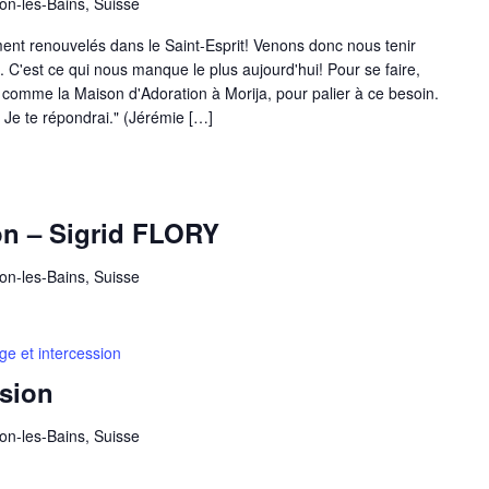
on-les-Bains, Suisse
nt renouvelés dans le Saint-Esprit! Venons donc nous tenir
C'est ce qui nous manque le plus aujourd'hui! Pour se faire,
, comme la Maison d'Adoration à Morija, pour palier à ce besoin.
 Je te répondrai." (Jérémie […]
ge
on – Sigrid FLORY
ion
on-les-Bains, Suisse
e et intercession
ssion
on-les-Bains, Suisse