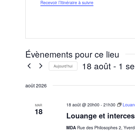
Recevoir l’Itinéraire à suivre
Évènements pour ce lieu
18 août
 - 
1 s
Aujourd’hui
Sélectionnez
une
août 2026
date.
18 août @ 20h00
-
21h30
Louang
MAR
18
Louange et interce
MDA
Rue des Philosophes 2, Yverd