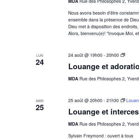
MDA
Rue des Philosophes 2, Yverd
Nous avons besoin d'être constamme
ensemble dans la présence de Dieu. 
Dieu met à disposition des endroits
Alors, bienvenu(e)! "Invoque-Moi, et
Louan
24 août @ 19h00
-
20h00
LUN
24
et
Louange et adorati
adorat
–
MDA
Rue des Philosophes 2, Yverd
Sigrid
FLORY
25 août @ 20h00
-
21h30
Louang
MAR
25
Louange et interce
MDA
Rue des Philosophes 2, Yverd
Sylvain Freymond : ouvert à tous