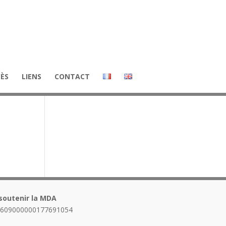
CÈS
LIENS
CONTACT
soutenir la MDA
1609000000177691054