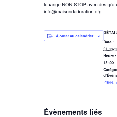
louange NON-STOP avec des groupes 
info@maisondadoration.org
DÉTAI
Ajouter au calendrier
Date :
21 nov
Heure :
13h00 -
Catégor
d’Évèn
Prière
,
V
Évènements liés