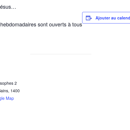
 Jésus…
Ajouter au calend
n hebdomadaires sont ouverts à tous
osophes 2
Bains
,
1400
gle Map